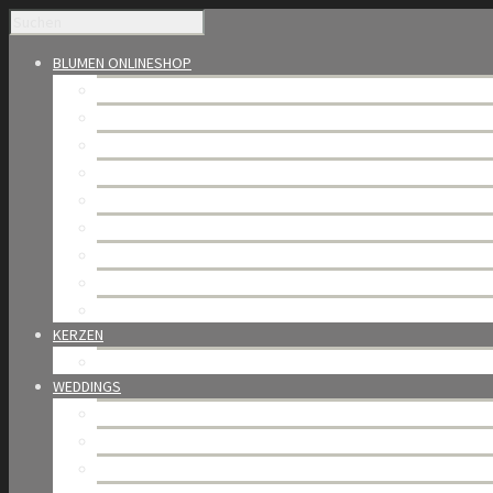
BLUMEN ONLINESHOP
Saisonales
Blumensträusse
Die Welt der Rosen
Bijoux de fleurs – Blumenbox
Florale Kompositionen
Bundware & Trockenblumen
Orchideen
Trauerfloristik
Gutschein & Abo
KERZEN
BAOBAB Collection
WEDDINGS
Blütenhochzeit
Portfolio
Weddings in Gstaad