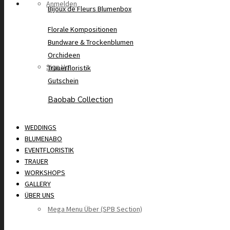
Anmelden
Bijoux de Fleurs Blumenbox
Florale Kompositionen
Bundware & Trockenblumen
Orchideen
Sign Up
Trauerfloristik
Gutschein
Baobab Collection
WEDDINGS
BLUMENABO
EVENTFLORISTIK
TRAUER
WORKSHOPS
GALLERY
ÜBER UNS
Mega Menu Über (SPB Section)