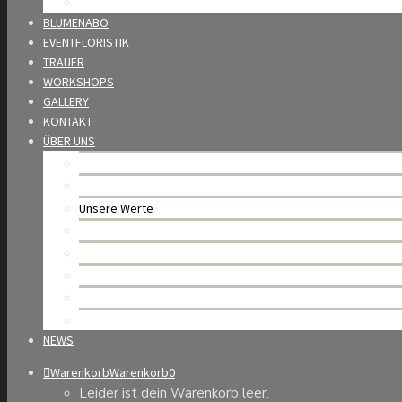
Wedding Award
BLUMENABO
EVENTFLORISTIK
TRAUER
WORKSHOPS
GALLERY
KONTAKT
ÜBER UNS
Mario Burkhard – unsere Geschichte
Team
Unsere Werte
Nachhaltigkeit
Partner
Offene Stellen
Allgemeine Geschäftsbedingungen
Datenschutzerklärung
NEWS
Warenkorb
Warenkorb
0
Leider ist dein Warenkorb leer.