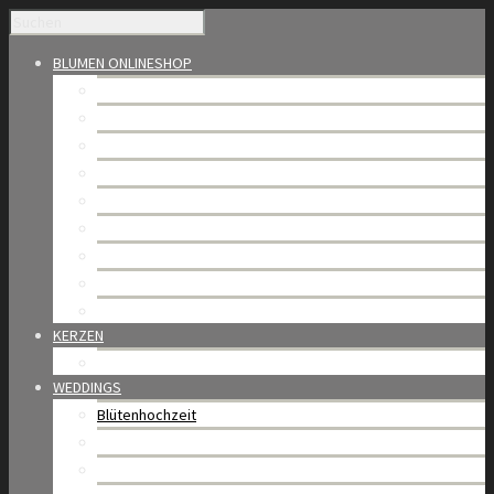
BLUMEN ONLINESHOP
Saisonales
Blumensträusse
Die Welt der Rosen
Bijoux de fleurs – Blumenbox
Florale Kompositionen
Bundware & Trockenblumen
Orchideen
Trauerfloristik
Gutschein & Abo
KERZEN
BAOBAB Collection
WEDDINGS
Blütenhochzeit
Portfolio
Weddings in Gstaad