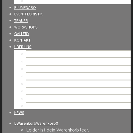
Wedding Award
BLUMENABO
EVENTFLORISTIK
TRAUER
WORKSHOPS
GALLERY
KONTAKT
ÜBER UNS
Mario Burkhard – unsere Geschichte
Team
Unsere Werte
Nachhaltigkeit
Partner
Offene Stellen
Allgemeine Geschäftsbedingungen
Datenschutzerklärung
NEWS
Warenkorb
Warenkorb
0
Leider ist dein Warenkorb leer.