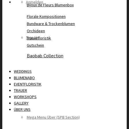
Anmelden
Bijoux de Fleurs Blumenbox
Florale Kompositionen
Bundware & Trockenblumen
Orchideen
Sign Up
Trauerfloristik
Gutschein
Baobab Collection
WEDDINGS
BLUMENABO
EVENTFLORISTIK
TRAUER
WORKSHOPS
GALLERY
ÜBER UNS
Mega Menu Über (SPB Section)