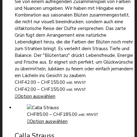
Sie von einem aufregenden Zusammenspiel von Farben
und Nuancen umgeben. Wir haben mit Hingabe eine
Kombination aus saisonalen Blüten zusammengestellt,
die nicht nur visuell beeindrucken, sondern auch eine
olfaktorische Reise der Düfte versprechen. Das zarte
Grün fügt dem Arrangement eine natürliche
Lebendigkeit hinzu, die die Farben der Blüten noch mehr
zum Strahlen bringt. Es verleiht dem Strauss Tiefe und
Balance. Der "Blütentanz" drückt Lebensfreude, Energie
und Frische aus. Er eignet sich perfekt, um Glückwünsche
zu übermitteln, Jubiläen zu feiern oder einfach jemandem
ein Lächeln ins Gesicht zu zaubern.
Preisspanne:
CHF
42.00
–
CHF
155.00
inkl. MWST
CHF42.00
Preisspanne:
CHF
42.00
–
CHF
155.00
inkl. MWST
bis
CHF42.00
Option auswählen
CHF155.00
bis
CHF155.00
Preisspanne:
CHF
85.00
–
CHF
185.00
inkl. MWST
CHF85.00
Option auswählen
bis
Calla Strauss
CHF185.00