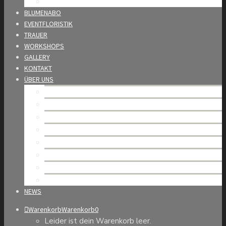
Wedding Award
BLUMENABO
EVENTFLORISTIK
TRAUER
WORKSHOPS
GALLERY
KONTAKT
ÜBER UNS
Mario Burkhard – unsere Geschichte
Team
Unsere Werte
Nachhaltigkeit
Partner
Offene Stellen
Allgemeine Geschäftsbedingungen
Datenschutzerklärung
NEWS
Warenkorb
Warenkorb
0
Leider ist dein Warenkorb leer.