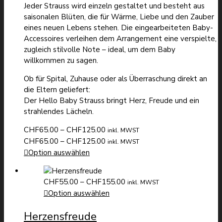
Jeder Strauss wird einzeln gestaltet und besteht aus
saisonalen Blüten, die für Wärme, Liebe und den Zauber
eines neuen Lebens stehen. Die eingearbeiteten Baby-
Accessoires verleihen dem Arrangement eine verspielte,
zugleich stilvolle Note – ideal, um dem Baby
willkommen zu sagen.
Ob für Spital, Zuhause oder als Überraschung direkt an
die Eltern geliefert:
Der Hello Baby Strauss bringt Herz, Freude und ein
strahlendes Lächeln.
Preisspanne:
CHF
65.00
–
CHF
125.00
inkl. MWST
CHF65.00
Preisspanne:
CHF
65.00
–
CHF
125.00
inkl. MWST
bis
CHF65.00
Option auswählen
CHF125.00
bis
CHF125.00
Preisspanne:
CHF
55.00
–
CHF
155.00
inkl. MWST
CHF55.00
Option auswählen
bis
Herzensfreude
CHF155.00