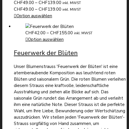
Preisspanne:
CHF
49.00
–
CHF
139.00
inkl. MWST
CHF49.00
Preisspanne:
CHF
49.00
–
CHF
139.00
inkl. MWST
bis
CHF49.00
Option auswählen
CHF139.00
bis
CHF139.00
Preisspanne:
CHF
42.00
–
CHF
155.00
inkl. MWST
CHF42.00
Option auswählen
bis
Feuerwerk der Blüten
CHF155.00
Unser Blumenstrauss 'Feuerwerk der Blüten' ist eine
atemberaubende Komposition aus leuchtend roten
Blüten und saisonalem Grün. Die roten Blumen verleihen
diesem Strauss eine kraftvolle, leidenschaftliche
Ausstrahlung und ziehen alle Blicke auf sich. Das
saisonale Grün rundet das Arrangement ab und verleiht
ihm eine natürliche Note. Dieser Strauss ist die perfekte
Wahl, um Ihre Liebe, Bewunderung oder Wertschätzung
auszudrücken. Wir stellen jeden 'Feuerwerk der Blüten'-
Strauss sorgfältig von Hand zusammen, um