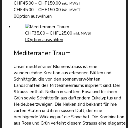
Preisspanne:
CHF
45.00
–
CHF
150.00
inkl. MWST
CHF45.00
Preisspanne:
CHF
45.00
–
CHF
150.00
inkl. MWST
bis
CHF45.00
Option auswählen
CHF150.00
bis
CHF150.00
Preisspanne:
CHF
35.00
–
CHF
125.00
inkl. MWST
CHF35.00
Option auswählen
bis
Mediterraner Traum
CHF125.00
Unser mediterraner Blumenstrauss ist eine
wunderschöne Kreation aus erlesenen Blüten und
Schnittgrün, die von den sonnenverwöhnten
Landschaften des Mittelmeerraums inspiriert sind. Der
Strauss enthält Nelken in sanftem Rosa und frischem
Grün sowie Schnittgrün aus duftendem Eukalyptus und
Heidelbeerzweigen. Die Nelken sind bekannt für ihre
zarten Blüten und ihren süssen Duft, der eine
beruhigende Wirkung auf die Sinne hat. Die Kombination
aus Rosa und Grün verleiht diesem Strauss eine elegante