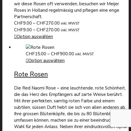
wir diese Rosen oft verwenden, besuchen wir Meijer
Roses in Holland regelmässig und pflegen eine enge
Partnerschaft.
Preisspanne:
CHF
9.00
–
CHF
270.00
inkl. MWST
CHF9.00
Preisspanne:
CHF
9.00
–
CHF
270.00
inkl. MWST
bis
CHF9.00
Option auswählen
CHF270.00
bis
CHF270.00
Preisspanne:
CHF
15.00
–
CHF
900.00
inkl. MWST
CHF15.00
Option auswählen
bis
Rote Rosen
CHF900.00
Die Red Naomi Rose – eine leuchtende, rote Schönheit,
die das Herz des Empfängers auf zarte Weise berührt.
Mit ihrer perfekten, samtig roten Farbe und einem
subtilen, süssen Duft hebt sie sich von allen anderen ab.
Ihre grossen Blütenköpfe, die bis zu 80 Blütenblätter
umfassen können, machen sie zu einer beeindruckenden
Wahl für jeden Anlass. Neben ihrer eindrucksvollen Optik