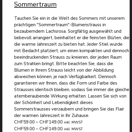
Sommertraum
CHF149.00
Tauchen Sie ein in die Welt des Sommers mit unserem
prächtigen "Sommertraum"-Blumenstrauss in
bezauberndem Lachsrosa. Sorgfältig ausgewählt und
liebevoll arrangiert, beinhaltet er die feinsten Blüten, die
die warme Jahreszeit zu bieten hat. Jeder Stiel wurde
mit Bedacht platziert, um einen kompakten und dennoch
beeindruckenden Strauss zu kreieren, der jeden Raum
zum Strahlen bringt. Bitte beachten Sie, dass die
Blumen in Ihrem Strauss leicht von der Abbildung
abweichen können, je nach Verfügbarkeit. Dennoch
garantieren wir Ihnen, dass die Form und Farbe des
Strausses identisch bleiben, sodass Sie immer die gleiche
atemberaubende Wirkung erhalten. Lassen Sie sich von
der Schönheit und Lebendigkeit dieses
Sommerstrausses verzaubern und bringen Sie das Flair
der warmen Jahreszeit in Ihr Zuhause.
Preisspanne:
CHF
59.00
–
CHF
149.00
inkl. MWST
CHF59.00
Preisspanne:
CHF
59.00
–
CHF
149.00
inkl. MWST