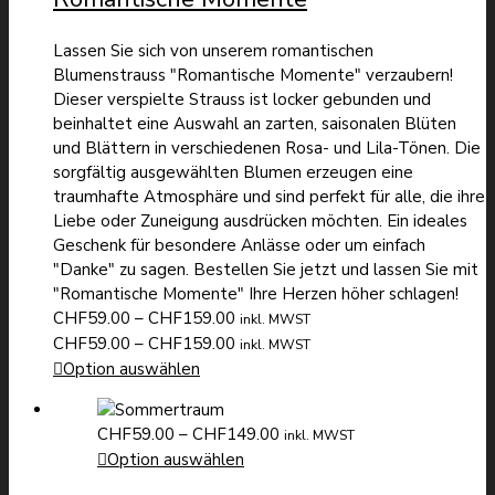
Lassen Sie sich von unserem romantischen
Blumenstrauss "Romantische Momente" verzaubern!
Dieser verspielte Strauss ist locker gebunden und
beinhaltet eine Auswahl an zarten, saisonalen Blüten
und Blättern in verschiedenen Rosa- und Lila-Tönen. Die
sorgfältig ausgewählten Blumen erzeugen eine
traumhafte Atmosphäre und sind perfekt für alle, die ihre
Liebe oder Zuneigung ausdrücken möchten. Ein ideales
Geschenk für besondere Anlässe oder um einfach
"Danke" zu sagen. Bestellen Sie jetzt und lassen Sie mit
"Romantische Momente" Ihre Herzen höher schlagen!
Preisspanne:
CHF
59.00
–
CHF
159.00
inkl. MWST
CHF59.00
Preisspanne:
CHF
59.00
–
CHF
159.00
inkl. MWST
bis
CHF59.00
Option auswählen
CHF159.00
bis
CHF159.00
Preisspanne:
CHF
59.00
–
CHF
149.00
inkl. MWST
CHF59.00
Option auswählen
bis