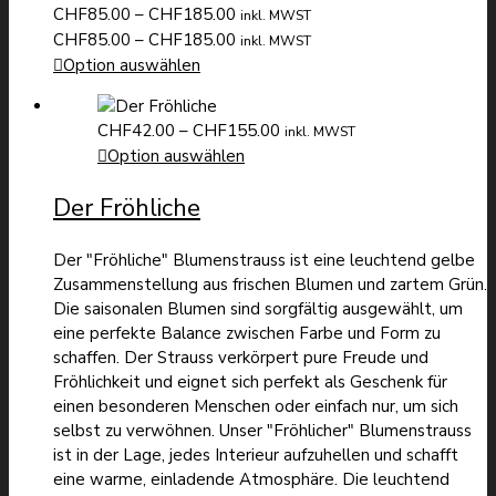
Preisspanne:
CHF
85.00
–
CHF
185.00
inkl. MWST
CHF85.00
Preisspanne:
CHF
85.00
–
CHF
185.00
inkl. MWST
bis
CHF85.00
Option auswählen
CHF185.00
bis
CHF185.00
Preisspanne:
CHF
42.00
–
CHF
155.00
inkl. MWST
CHF42.00
Option auswählen
bis
Der Fröhliche
CHF155.00
Der "Fröhliche" Blumenstrauss ist eine leuchtend gelbe
Zusammenstellung aus frischen Blumen und zartem Grün.
Die saisonalen Blumen sind sorgfältig ausgewählt, um
eine perfekte Balance zwischen Farbe und Form zu
schaffen. Der Strauss verkörpert pure Freude und
Fröhlichkeit und eignet sich perfekt als Geschenk für
einen besonderen Menschen oder einfach nur, um sich
selbst zu verwöhnen. Unser "Fröhlicher" Blumenstrauss
ist in der Lage, jedes Interieur aufzuhellen und schafft
eine warme, einladende Atmosphäre. Die leuchtend