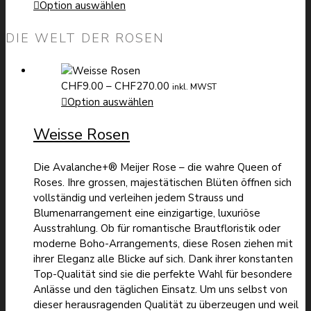
bis
CHF55.00
Option auswählen
CHF155.00
bis
CHF155.00
DIE WELT DER ROSEN
Preisspanne:
CHF
9.00
–
CHF
270.00
inkl. MWST
CHF9.00
Option auswählen
bis
Weisse Rosen
CHF270.00
Die Avalanche+® Meijer Rose – die wahre Queen of
Roses. Ihre grossen, majestätischen Blüten öffnen sich
vollständig und verleihen jedem Strauss und
Blumenarrangement eine einzigartige, luxuriöse
Ausstrahlung. Ob für romantische Brautfloristik oder
moderne Boho-Arrangements, diese Rosen ziehen mit
ihrer Eleganz alle Blicke auf sich. Dank ihrer konstanten
Top-Qualität sind sie die perfekte Wahl für besondere
Anlässe und den täglichen Einsatz. Um uns selbst von
dieser herausragenden Qualität zu überzeugen und weil