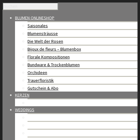
BLUMEN ONLINESHOP
Saisonales
Blumensträusse
Die Welt der Rosen
Bijoux de fleurs – Blumenbox
Florale Kompositionen
Bundware & Trockenblumen
Orchideen
Trauerfloristik
Gutschein & Abo
KERZEN
BAOBAB Collection
WEDDINGS
Blütenhochzeit
Portfolio
Weddings in Gstaad