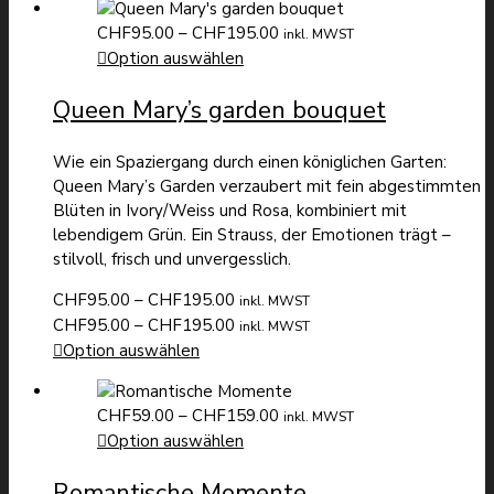
CHF158.00
Preisspanne:
CHF
95.00
–
CHF
195.00
inkl. MWST
CHF95.00
Option auswählen
bis
Queen Mary’s garden bouquet
CHF195.00
Wie ein Spaziergang durch einen königlichen Garten:
Queen Mary’s Garden verzaubert mit fein abgestimmten
Blüten in Ivory/Weiss und Rosa, kombiniert mit
lebendigem Grün. Ein Strauss, der Emotionen trägt –
stilvoll, frisch und unvergesslich.
Preisspanne:
CHF
95.00
–
CHF
195.00
inkl. MWST
CHF95.00
Preisspanne:
CHF
95.00
–
CHF
195.00
inkl. MWST
bis
CHF95.00
Option auswählen
CHF195.00
bis
CHF195.00
Preisspanne:
CHF
59.00
–
CHF
159.00
inkl. MWST
CHF59.00
Option auswählen
bis
Romantische Momente
CHF159.00