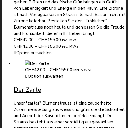
gelben Blüten und das frische Grün bringen ein Gefühl
von Lebendigkeit und Energie in den Raum. Eine Zitrone
ist nach Verfügbarkeit im Strauss. Je nach Saison nicht mit
Zitrone lieferbar. Bestellen Sie den "Fröhlichen"
Blumenstrauss noch heute und geniessen Sie die Freude
und Fröhlichkeit, die er in Ihr Leben bringt!
Preisspanne:
CHF
42.00
–
CHF
155.00
inkl. MWST
CHF42.00
Preisspanne:
CHF
42.00
–
CHF
155.00
inkl. MWST
bis
CHF42.00
Option auswählen
CHF155.00
bis
CHF155.00
Preisspanne:
CHF
42.00
–
CHF
155.00
inkl. MWST
CHF42.00
Option auswählen
bis
Der Zarte
CHF155.00
Unser "zarter" Blumenstrauss ist eine zauberhafte
Zusammenstellung aus weiss und grün, die die Schönheit
und Anmut der Saisonblumen perfekt einfängt. Der
Strauss besteht aus einer sorgfältig ausgewählten