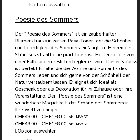
CHF48.00
Option auswählen
bis
Poesie des Sommers
CHF158.00
Der "Poesie des Sommers" ist ein zauberhafter
Blumenstrauss in zarten Rosa-Tönen, der die Schönheit
und Leichtigkeit des Sommers einfängt. Im Herzen des
Strausses strahlt eine prächtige rosa Hortensie, die von
einer Fülle anderer Blüten begleitet wird. Dieser Strauss
ist perfekt für alle, die die Wärme und Romantik des
Sommers lieben und sich gerne von der Schönheit der
Natur verzaubern lassen. Er eignet sich ideal als
Geschenk oder als Dekoration für Ihr Zuhause oder Ihre
Veranstaltung. Der "Poesie des Sommers" ist eine
wunderbare Möglichkeit, das Schöne des Sommers in
Ihre Welt zu bringen.
Preisspanne:
CHF
48.00
–
CHF
158.00
inkl. MWST
CHF48.00
Preisspanne:
CHF
48.00
–
CHF
158.00
inkl. MWST
bis
CHF48.00
Option auswählen
CHF158.00
bis