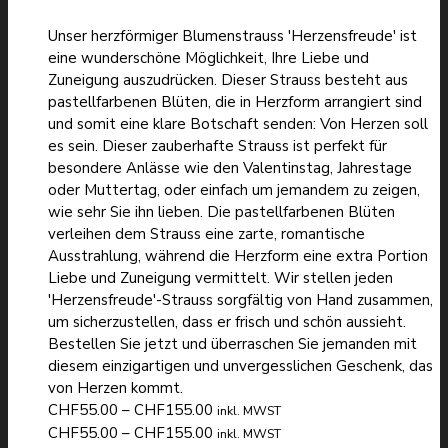
Unser herzförmiger Blumenstrauss 'Herzensfreude' ist
eine wunderschöne Möglichkeit, Ihre Liebe und
Zuneigung auszudrücken. Dieser Strauss besteht aus
pastellfarbenen Blüten, die in Herzform arrangiert sind
und somit eine klare Botschaft senden: Von Herzen soll
es sein. Dieser zauberhafte Strauss ist perfekt für
besondere Anlässe wie den Valentinstag, Jahrestage
oder Muttertag, oder einfach um jemandem zu zeigen,
wie sehr Sie ihn lieben. Die pastellfarbenen Blüten
verleihen dem Strauss eine zarte, romantische
Ausstrahlung, während die Herzform eine extra Portion
Liebe und Zuneigung vermittelt. Wir stellen jeden
'Herzensfreude'-Strauss sorgfältig von Hand zusammen,
um sicherzustellen, dass er frisch und schön aussieht.
Bestellen Sie jetzt und überraschen Sie jemanden mit
diesem einzigartigen und unvergesslichen Geschenk, das
von Herzen kommt.
Preisspanne:
CHF
55.00
–
CHF
155.00
inkl. MWST
CHF55.00
Preisspanne:
CHF
55.00
–
CHF
155.00
inkl. MWST