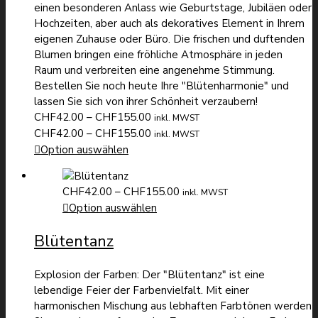
einen besonderen Anlass wie Geburtstage, Jubiläen oder
Hochzeiten, aber auch als dekoratives Element in Ihrem
eigenen Zuhause oder Büro. Die frischen und duftenden
Blumen bringen eine fröhliche Atmosphäre in jeden
Raum und verbreiten eine angenehme Stimmung.
Bestellen Sie noch heute Ihre "Blütenharmonie" und
lassen Sie sich von ihrer Schönheit verzaubern!
Preisspanne:
CHF
42.00
–
CHF
155.00
inkl. MWST
CHF42.00
Preisspanne:
CHF
42.00
–
CHF
155.00
inkl. MWST
bis
CHF42.00
Option auswählen
CHF155.00
bis
CHF155.00
Preisspanne:
CHF
42.00
–
CHF
155.00
inkl. MWST
CHF42.00
Option auswählen
bis
Blütentanz
CHF155.00
Explosion der Farben: Der "Blütentanz" ist eine
lebendige Feier der Farbenvielfalt. Mit einer
harmonischen Mischung aus lebhaften Farbtönen werden