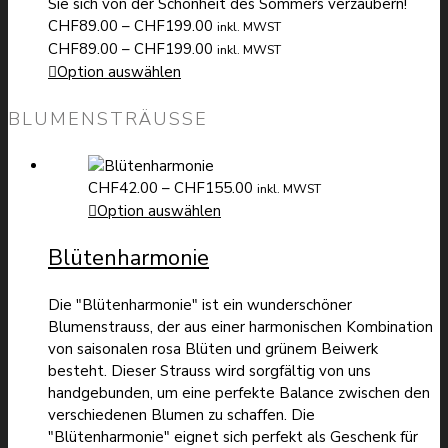
Sie sich von der Schönheit des Sommers verzaubern!
Preisspanne:
CHF
89.00
–
CHF
199.00
inkl. MWST
CHF89.00
Preisspanne:
CHF
89.00
–
CHF
199.00
inkl. MWST
bis
CHF89.00
Option auswählen
CHF199.00
bis
CHF199.00
BLUMENSTRÄUSSE
Preisspanne:
CHF
42.00
–
CHF
155.00
inkl. MWST
CHF42.00
Option auswählen
bis
Blütenharmonie
CHF155.00
Die "Blütenharmonie" ist ein wunderschöner
Blumenstrauss, der aus einer harmonischen Kombination
von saisonalen rosa Blüten und grünem Beiwerk
besteht. Dieser Strauss wird sorgfältig von uns
handgebunden, um eine perfekte Balance zwischen den
verschiedenen Blumen zu schaffen. Die
"Blütenharmonie" eignet sich perfekt als Geschenk für