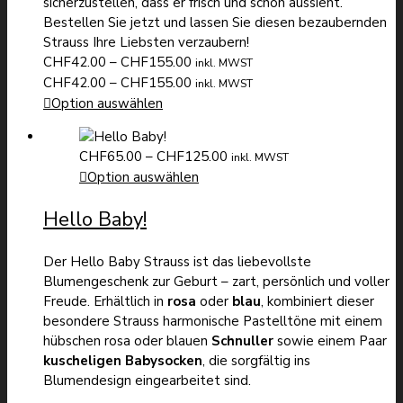
sicherzustellen, dass er frisch und schön aussieht.
Bestellen Sie jetzt und lassen Sie diesen bezaubernden
Strauss Ihre Liebsten verzaubern!
Preisspanne:
CHF
42.00
–
CHF
155.00
inkl. MWST
CHF42.00
Preisspanne:
CHF
42.00
–
CHF
155.00
inkl. MWST
bis
CHF42.00
Option auswählen
CHF155.00
bis
CHF155.00
Preisspanne:
CHF
65.00
–
CHF
125.00
inkl. MWST
CHF65.00
Option auswählen
bis
Hello Baby!
CHF125.00
Der Hello Baby Strauss ist das liebevollste
Blumengeschenk zur Geburt – zart, persönlich und voller
Freude. Erhältlich in
rosa
oder
blau
, kombiniert dieser
besondere Strauss harmonische Pastelltöne mit einem
hübschen rosa oder blauen
Schnuller
sowie einem Paar
kuscheligen Babysocken
, die sorgfältig ins
Blumendesign eingearbeitet sind.