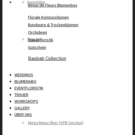
Anmelden
Bijoux de Fleurs Blumenbox
Florale Kompositionen
Bundware & Trockenblumen
Orchideen
Sign Up
Trauerfloristik
Gutschein
Baobab Collection
WEDDINGS
BLUMENABO
EVENTFLORISTIK
TRAUER
WORKSHOPS
GALLERY
ÜBER UNS
Mega Menu Über (SPB Section)