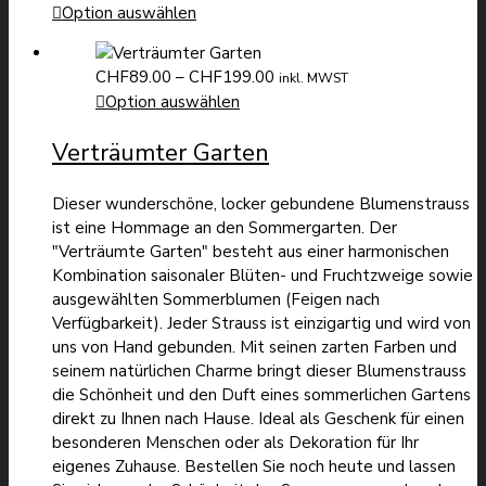
bis
CHF59.00
Option auswählen
CHF149.00
bis
CHF149.00
Preisspanne:
CHF
89.00
–
CHF
199.00
inkl. MWST
CHF89.00
Option auswählen
bis
Verträumter Garten
CHF199.00
Dieser wunderschöne, locker gebundene Blumenstrauss
ist eine Hommage an den Sommergarten. Der
"Verträumte Garten" besteht aus einer harmonischen
Kombination saisonaler Blüten- und Fruchtzweige sowie
ausgewählten Sommerblumen (Feigen nach
Verfügbarkeit). Jeder Strauss ist einzigartig und wird von
uns von Hand gebunden. Mit seinen zarten Farben und
seinem natürlichen Charme bringt dieser Blumenstrauss
die Schönheit und den Duft eines sommerlichen Gartens
direkt zu Ihnen nach Hause. Ideal als Geschenk für einen
besonderen Menschen oder als Dekoration für Ihr
eigenes Zuhause. Bestellen Sie noch heute und lassen