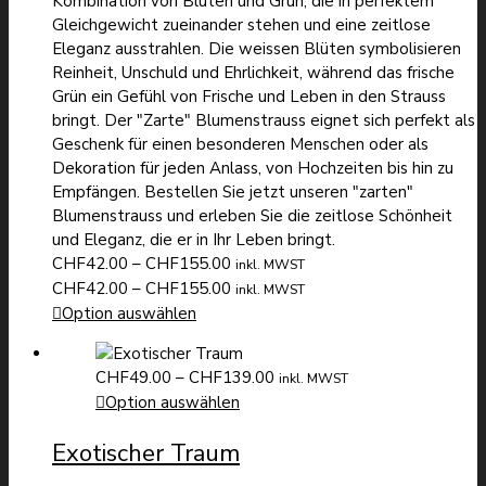
Kombination von Blüten und Grün, die in perfektem
Gleichgewicht zueinander stehen und eine zeitlose
Eleganz ausstrahlen. Die weissen Blüten symbolisieren
Reinheit, Unschuld und Ehrlichkeit, während das frische
Grün ein Gefühl von Frische und Leben in den Strauss
bringt. Der "Zarte" Blumenstrauss eignet sich perfekt als
Geschenk für einen besonderen Menschen oder als
Dekoration für jeden Anlass, von Hochzeiten bis hin zu
Empfängen. Bestellen Sie jetzt unseren "zarten"
Blumenstrauss und erleben Sie die zeitlose Schönheit
und Eleganz, die er in Ihr Leben bringt.
Preisspanne:
CHF
42.00
–
CHF
155.00
inkl. MWST
CHF42.00
Preisspanne:
CHF
42.00
–
CHF
155.00
inkl. MWST
bis
CHF42.00
Option auswählen
CHF155.00
bis
CHF155.00
Preisspanne:
CHF
49.00
–
CHF
139.00
inkl. MWST
CHF49.00
Option auswählen
bis
Exotischer Traum
CHF139.00