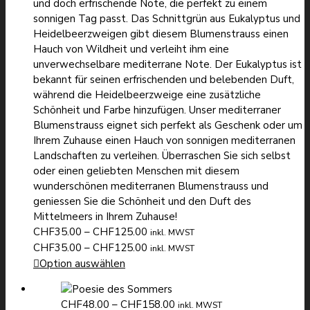
und doch erfrischende Note, die perfekt zu einem
sonnigen Tag passt. Das Schnittgrün aus Eukalyptus und
Heidelbeerzweigen gibt diesem Blumenstrauss einen
Hauch von Wildheit und verleiht ihm eine
unverwechselbare mediterrane Note. Der Eukalyptus ist
bekannt für seinen erfrischenden und belebenden Duft,
während die Heidelbeerzweige eine zusätzliche
Schönheit und Farbe hinzufügen. Unser mediterraner
Blumenstrauss eignet sich perfekt als Geschenk oder um
Ihrem Zuhause einen Hauch von sonnigen mediterranen
Landschaften zu verleihen. Überraschen Sie sich selbst
oder einen geliebten Menschen mit diesem
wunderschönen mediterranen Blumenstrauss und
geniessen Sie die Schönheit und den Duft des
Mittelmeers in Ihrem Zuhause!
Preisspanne:
CHF
35.00
–
CHF
125.00
inkl. MWST
CHF35.00
Preisspanne:
CHF
35.00
–
CHF
125.00
inkl. MWST
bis
CHF35.00
Option auswählen
CHF125.00
bis
CHF125.00
Preisspanne:
CHF
48.00
–
CHF
158.00
inkl. MWST