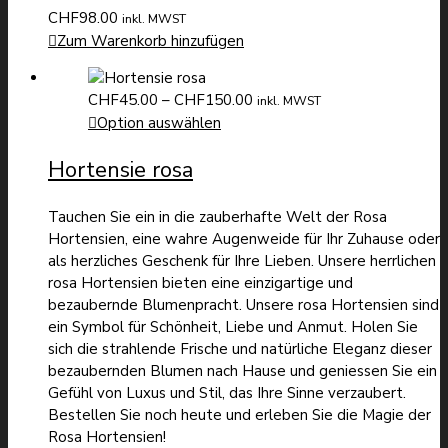
CHF
98.00
inkl. MWST
Zum Warenkorb hinzufügen
Preisspanne:
CHF
45.00
–
CHF
150.00
inkl. MWST
CHF45.00
Option auswählen
bis
Hortensie rosa
CHF150.00
Tauchen Sie ein in die zauberhafte Welt der Rosa
Hortensien, eine wahre Augenweide für Ihr Zuhause oder
als herzliches Geschenk für Ihre Lieben. Unsere herrlichen
rosa Hortensien bieten eine einzigartige und
bezaubernde Blumenpracht. Unsere rosa Hortensien sind
ein Symbol für Schönheit, Liebe und Anmut. Holen Sie
sich die strahlende Frische und natürliche Eleganz dieser
bezaubernden Blumen nach Hause und geniessen Sie ein
Gefühl von Luxus und Stil, das Ihre Sinne verzaubert.
Bestellen Sie noch heute und erleben Sie die Magie der
Rosa Hortensien!