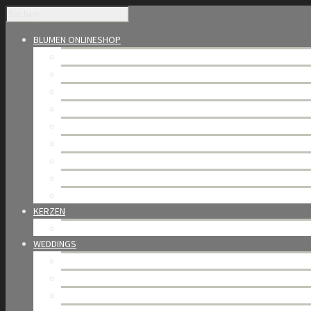
BLUMEN ONLINESHOP
Saisonales
Blumensträusse
Die Welt der Rosen
Bijoux de fleurs – Blumenbox
Florale Kompositionen
Bundware & Trockenblumen
Orchideen
Trauerfloristik
Gutschein & Abo
KERZEN
BAOBAB Collection
WEDDINGS
Blütenhochzeit
Portfolio
Weddings in Gstaad