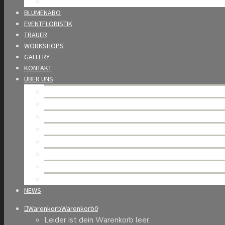
Wedding Award
BLUMENABO
EVENTFLORISTIK
TRAUER
WORKSHOPS
GALLERY
KONTAKT
ÜBER UNS
Mario Burkhard – unsere Geschichte
Team
Unsere Werte
Nachhaltigkeit
Partner
Offene Stellen
Allgemeine Geschäftsbedingungen
Datenschutzerklärung
NEWS
Warenkorb
Warenkorb
0
Leider ist dein Warenkorb leer.