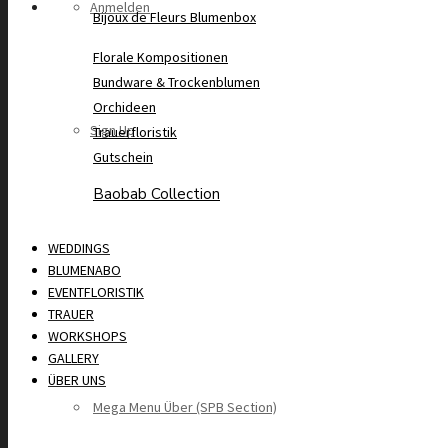
Anmelden
Bijoux de Fleurs Blumenbox
Florale Kompositionen
Bundware & Trockenblumen
Orchideen
Sign Up
Trauerfloristik
Gutschein
Baobab Collection
WEDDINGS
BLUMENABO
EVENTFLORISTIK
TRAUER
WORKSHOPS
GALLERY
ÜBER UNS
Mega Menu Über (SPB Section)