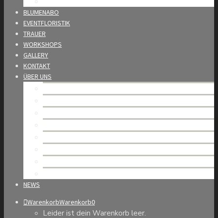
Wedding Award
BLUMENABO
EVENTFLORISTIK
TRAUER
WORKSHOPS
GALLERY
KONTAKT
ÜBER UNS
Mario Burkhard – unsere Geschichte
Team
Unsere Werte
Nachhaltigkeit
Partner
Offene Stellen
Allgemeine Geschäftsbedingungen
Datenschutzerklärung
NEWS
Warenkorb
Warenkorb
0
Leider ist dein Warenkorb leer.