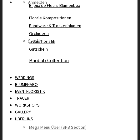
Anmelden
Bijoux de Fleurs Blumenbox
Florale Kompositionen
Bundware & Trockenblumen
Orchideen
Sign Up
Trauerfloristik
Gutschein
Baobab Collection
WEDDINGS
BLUMENABO
EVENTFLORISTIK
TRAUER
WORKSHOPS
GALLERY
ÜBER UNS
Mega Menu Über (SPB Section)