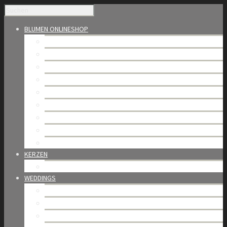
BLUMEN ONLINESHOP
Saisonales
Blumensträusse
Die Welt der Rosen
Bijoux de fleurs – Blumenbox
Florale Kompositionen
Bundware & Trockenblumen
Orchideen
Trauerfloristik
Gutschein & Abo
KERZEN
BAOBAB Collection
WEDDINGS
Blütenhochzeit
Portfolio
Weddings in Gstaad