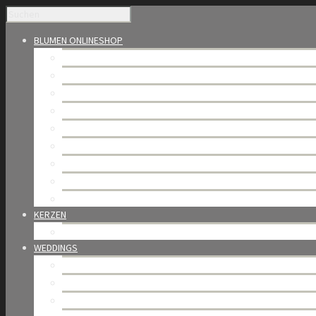
BLUMEN ONLINESHOP
Saisonales
Blumensträusse
Die Welt der Rosen
Bijoux de fleurs – Blumenbox
Florale Kompositionen
Bundware & Trockenblumen
Orchideen
Trauerfloristik
Gutschein & Abo
KERZEN
BAOBAB Collection
WEDDINGS
Blütenhochzeit
Portfolio
Weddings in Gstaad