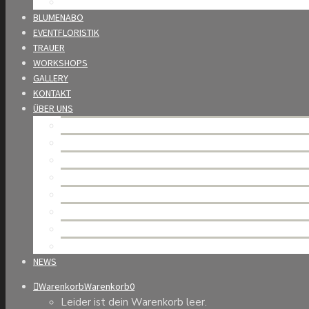
Wedding Award
BLUMENABO
EVENTFLORISTIK
TRAUER
WORKSHOPS
GALLERY
KONTAKT
ÜBER UNS
Mario Burkhard – unsere Geschichte
Team
Unsere Werte
Nachhaltigkeit
Partner
Offene Stellen
Allgemeine Geschäftsbedingungen
Datenschutzerklärung
NEWS
Warenkorb
Warenkorb
0
Leider ist dein Warenkorb leer.