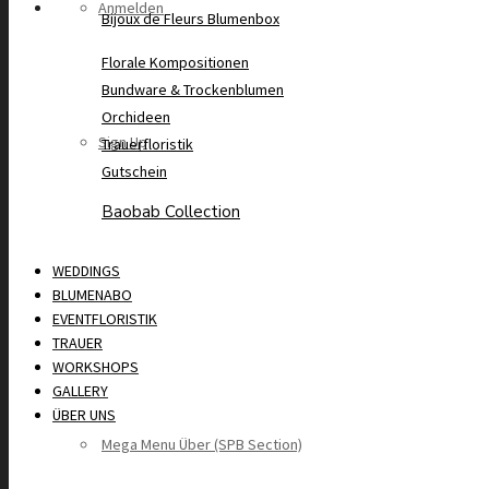
Anmelden
Bijoux de Fleurs Blumenbox
Florale Kompositionen
Bundware & Trockenblumen
Orchideen
Sign Up
Trauerfloristik
Gutschein
Baobab Collection
WEDDINGS
BLUMENABO
EVENTFLORISTIK
TRAUER
WORKSHOPS
GALLERY
ÜBER UNS
Mega Menu Über (SPB Section)