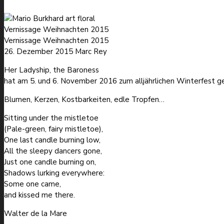
Vernissage Weihnachten 2015
Vernissage Weihnachten 2015
26. Dezember 2015
Marc Rey
Her Ladyship, the Baroness
hat am 5. und 6. November 2016 zum alljährlichen Winterfest g
Blumen, Kerzen, Kostbarkeiten, edle Tropfen…
Sitting under the mistletoe
(Pale-green, fairy mistletoe),
One last candle burning low,
All the sleepy dancers gone,
Just one candle burning on,
Shadows lurking everywhere:
Some one came,
and kissed me there.
Walter de la Mare